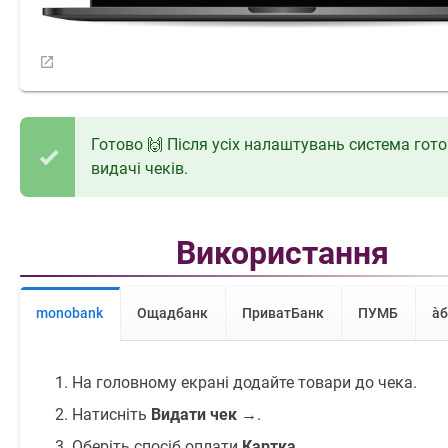
Готово 🙌 Після усіх налаштувань система гот
видачі чеків.
Використання
monobank
Ощадбанк
ПриватБанк
ПУМБ
àб
На головному екрані додайте товари до чека.
Натисніть
Видати чек →
.
Оберіть спосіб оплати
Картка
.