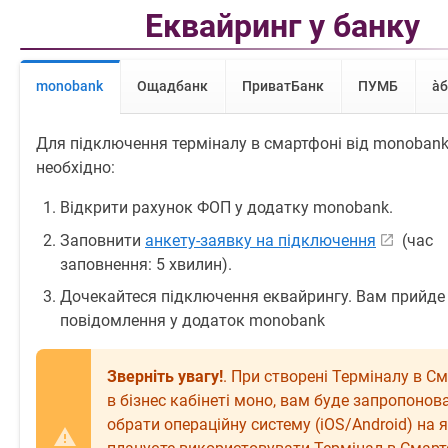
Еквайринг у банку
monobank
Ощадбанк
ПриватБанк
ПУМБ
àб
Для підключення терміналу в смартфоні від monoban
необхідно:
Відкрити рахунок ФОП у додатку monobank.
Заповнити
анкету-заявку на підключення
(час
заповнення: 5 хвилин).
Дочекайтеся підключення еквайрингу. Вам прийде
повідомлення у додаток monobank
Зверніть увагу!
. При створені Терміналу в С
в бізнес кабінеті моно, вам буде запропонов
обрати операційну систему (iOS/Android) на я