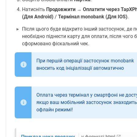
Натисніть
Продовжити
→
Оплатити через TapXP
(Для Android)
/
Термінал monobank
(Для IOS)
.
Після цього буде відкрито інший застосунок, де 
необхідно піднести карту для оплати, після чого 
сформовано фіскальний чек.
При першій операції застосунок monobank
вносить код ініціалізації автоматично
Оплата через термінал у смартфоні не дост
якщо ваш мобільний застосунок знаходить
офлайн режимі!
Приклад чека продажу
у форматі html