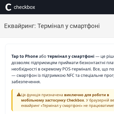
сheckbox
Еквайринг: Термінал у смартфоні
Tap to Phone
або
термінал у смартфоні
— це ріш
дозволяє підприємцям приймати безконтактні пла
необхідності в окремому POS-терміналі. Все, що п
— смартфон із підтримкою NFC та спеціальне про
забезпечення.
⚠️
Ця функція призначена
виключно для роботи в
мобільному застосунку Checkbox
. У браузерній ве
еквайринг «Термінал у смартфоні» не працюватиме