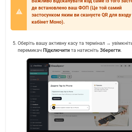
Важливо відсканувати код саме із того заст
де встановлено ваш ФОП (Це той самий
застосунком яким ви скануєте QR для входу 
кабінет Моно).
Оберіть вашу активну касу та термінал → увімкніт
перемикач
Підключити
та натисніть
Зберегти
.