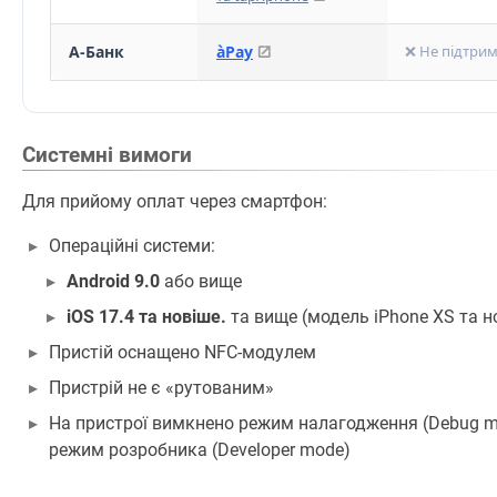
А-Банк
àPay
❌ Не підтрим
Системні вимоги
Для прийому оплат через смартфон:
Операційні системи:
Android 9.0
або вище
іOS 17.4 та новіше.
та вище (модель iPhone XS та н
Пристій оснащено NFC-модулем
Пристрій не є «рутованим»
На пристрої вимкнено режим налагодження (Debug m
режим розробника (Developer mode)