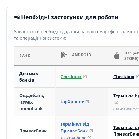
📲 Необхідні застосунки для роботи
Завантажте необхідні додатки на ваш смартфон залежно 
та операційної системи:
IOS (A
ANDROID
БАНК
STORE)
Для всіх
Checkbox
Checkbox
банків
Ощадбанк,
Термінал b
tapXphone
ПУМБ,
monobank
(Тільки для mo
Термінал від
Термінал в
ПриватБанк
ПриватБанк
ПриватБан
та tapXphone