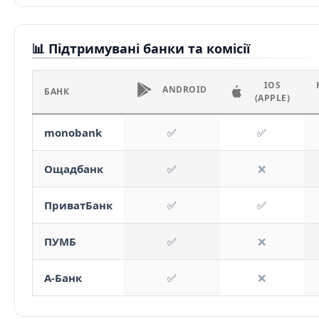
📊 Підтримувані банки та комісії
IOS
ANDROID
БАНК
(APPLE)
monobank
✅
✅
Ощадбанк
✅
❌
ПриватБанк
✅
✅
ПУМБ
✅
❌
А-Банк
✅
❌