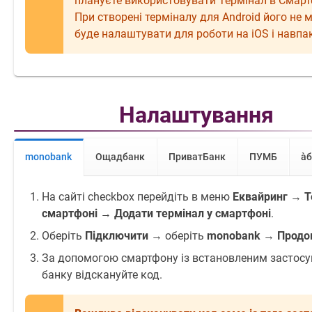
плануєте використовувати Термінал в Смарт
При створені терміналу для Аndroid його не
буде налаштувати для роботи на iOS і навпа
Налаштування
monobank
Ощадбанк
ПриватБанк
ПУМБ
àб
На сайті checkbox перейдіть в меню
Еквайринг
→
Т
смартфоні
→
Додати термінал у смартфоні
.
Оберіть
Підключити
→ оберіть
monobank
→
Продо
За допомогою смартфону із встановленим застос
банку відскануйте код.