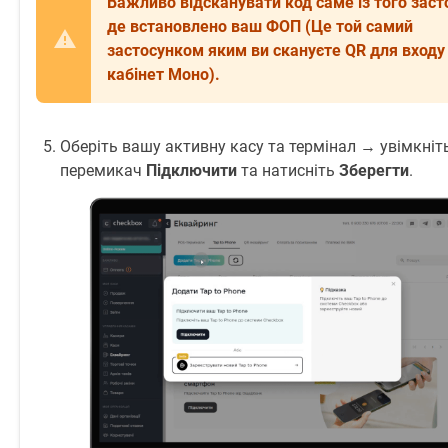
Важливо відсканувати код саме із того заст
де встановлено ваш ФОП (Це той самий
застосунком яким ви скануєте QR для входу 
кабінет Моно).
Оберіть вашу активну касу та термінал → увімкніт
перемикач
Підключити
та натисніть
Зберегти
.