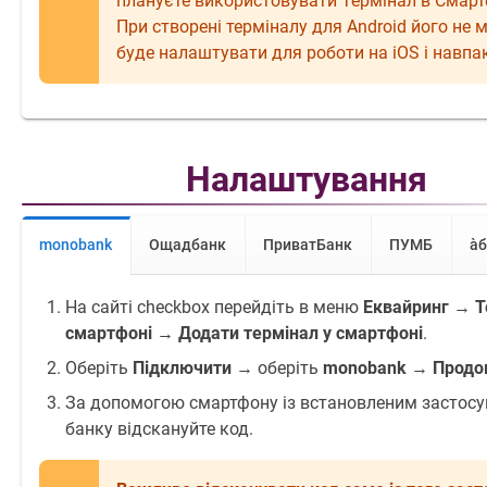
плануєте використовувати Термінал в Смарт
При створені терміналу для Аndroid його не
буде налаштувати для роботи на iOS і навпа
Налаштування
monobank
Ощадбанк
ПриватБанк
ПУМБ
àб
На сайті checkbox перейдіть в меню
Еквайринг
→
Т
смартфоні
→
Додати термінал у смартфоні
.
Оберіть
Підключити
→ оберіть
monobank
→
Продо
За допомогою смартфону із встановленим застос
банку відскануйте код.