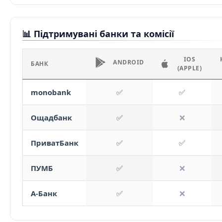
📊 Підтримувані банки та комісії
IOS
ANDROID
БАНК
(APPLE)
monobank
✅
✅
Ощадбанк
✅
❌
ПриватБанк
✅
✅
ПУМБ
✅
❌
А-Банк
✅
❌