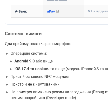
А-Банк
àPay
❌ Не підтрим
Системні вимоги
Для прийому оплат через смартфон:
Операційні системи:
Android 9.0
або вище
іOS 17.4 та новіше.
та вище (модель iPhone XS та н
Пристій оснащено NFC-модулем
Пристрій не є «рутованим»
На пристрої вимкнено режим налагодження (Debug m
режим розробника (Developer mode)