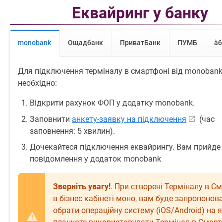
Еквайринг у банку
monobank
Ощадбанк
ПриватБанк
ПУМБ
àб
Для підключення терміналу в смартфоні від monoban
необхідно:
Відкрити рахунок ФОП у додатку monobank.
Заповнити
анкету-заявку на підключення
(час
заповнення: 5 хвилин).
Дочекайтеся підключення еквайрингу. Вам прийде
повідомлення у додаток monobank
Зверніть увагу!
. При створені Терміналу в С
в бізнес кабінеті моно, вам буде запропонов
обрати операційну систему (iOS/Android) на я