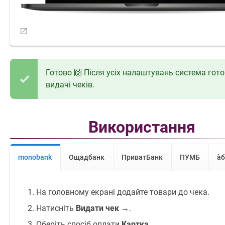
Готово 🙌 Після усіх налаштувань система гот
видачі чеків.
Використання
monobank
Ощадбанк
ПриватБанк
ПУМБ
àб
На головному екрані додайте товари до чека.
Натисніть
Видати чек →
.
Оберіть спосіб оплати
Картка
.