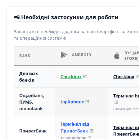
📲 Необхідні застосунки для роботи
Завантажте необхідні додатки на ваш смартфон залежно 
та операційної системи:
IOS (A
ANDROID
БАНК
STORE)
Для всіх
Checkbox
Checkbox
банків
Ощадбанк,
Термінал b
tapXphone
ПУМБ,
monobank
(Тільки для mo
Термінал від
Термінал в
ПриватБанк
ПриватБанк
ПриватБан
та tapXphone