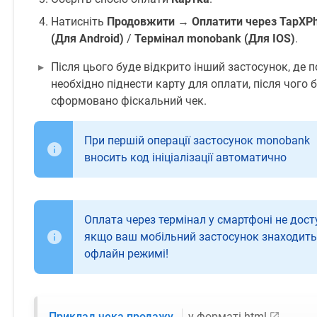
Натисніть
Продовжити
→
Оплатити через TapXP
(Для Android)
/
Термінал monobank
(Для IOS)
.
Після цього буде відкрито інший застосунок, де 
необхідно піднести карту для оплати, після чого 
сформовано фіскальний чек.
При першій операції застосунок monobank
вносить код ініціалізації автоматично
Оплата через термінал у смартфоні не дост
якщо ваш мобільний застосунок знаходить
офлайн режимі!
Приклад чека продажу
у форматі html