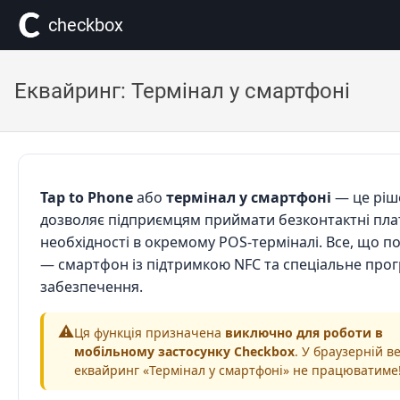
сheckbox
Еквайринг: Термінал у смартфоні
Tap to Phone
або
термінал у смартфоні
— це ріш
дозволяє підприємцям приймати безконтактні пла
необхідності в окремому POS-терміналі. Все, що п
— смартфон із підтримкою NFC та спеціальне про
забезпечення.
⚠️
Ця функція призначена
виключно для роботи в
мобільному застосунку Checkbox
. У браузерній ве
еквайринг «Термінал у смартфоні» не працюватиме