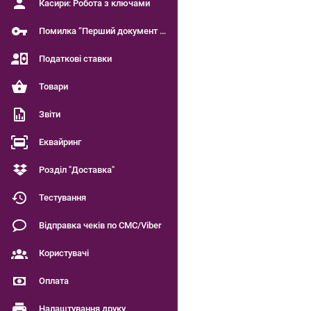
Касири: Робота з ключами
Помилка “Перший документ є чинним”
Податкові ставки
Товари
Звіти
Еквайринг
Розділ "Доставка"
Тестування
Відправка чеків по СМС/Viber
Користувачі
Оплата
Налаштування друку