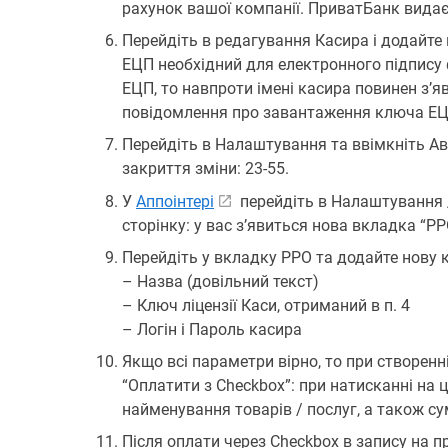
рахунок вашої компанії. ПриватБанк видає
Перейдіть в редагування Касира і додайте
ЕЦП необхідний для електронного підпису
ЕЦП, то навпроти імені касира повинен з’я
повідомлення про завантаження ключа ЕЦ
Перейдіть в Налаштування та ввімкніть А
закриття зміни: 23-55.
У
Аппоінтері
перейдіть в Налаштування 
сторінку: у вас з’явиться нова вкладка “РР
Перейдіть у вкладку РРО та додайте нову 
– Назва (довільний текст)
– Ключ ліцензії Каси, отриманий в п. 4
– Логін і Пароль касира
Якщо всі параметри вірно, то при створен
“Оплатити з Checkbox”: при натисканні на
найменування товарів / послуг, а також су
Після оплати через Checkbox в запису на 