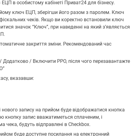
 ЕЦП в особистому кабінеті Приват24 для бізнесу.
 йому ключ ЕЦП, зберігши його разом з паролем. Ключ
 фіскальних чеків. Якщо ви коректно встановили ключ
витися значок “Ключ”, при наведенні на який з’являється
П.
втоматичне закриття зміни. Рекомендований час
/ Додатково / Включити РРО, після чого перезавантажте
О”
касу, вказавши:
ні нового запису на прийом буде відображатися кнопка
 цю кнопку запис вважатиметься сплаченим, і
ма чека, будуть відправлені в Checkbox.
прийом буде доступне посилання на електронний