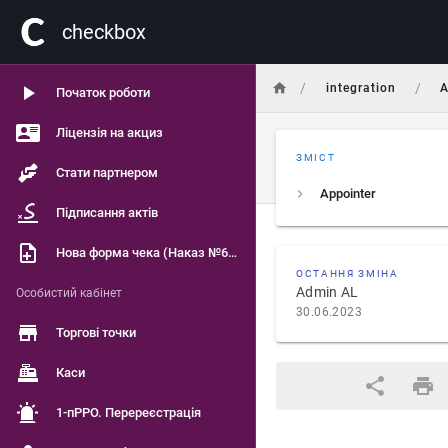
сheckbox
/
/
integration
A
Початок роботи
Ліцензія на акциз
ЗМІСТ
Стати партнером
Appointer
Підписання актів
Нова форма чека (Наказ №601)
ОСТАННЯ ЗМІНА
Admin AL
Особистий кабінет
30.06.2023
Торгові точки
Каси
1-пРРО. Перереєстрація