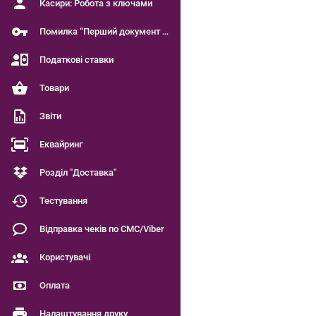
Касири: Робота з ключами
Помилка “Перший документ є чинним”
Податкові ставки
Товари
Звіти
Еквайринг
Розділ "Доставка"
Тестування
Відправка чеків по СМС/Viber
Користувачі
Оплата
Налаштування друку