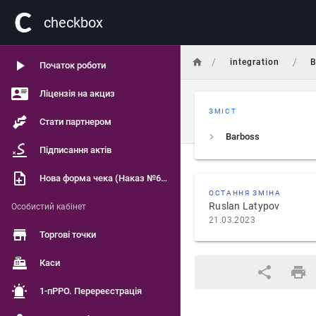
сheckbox
/
/
integration
B
Початок роботи
Ліцензія на акциз
ЗМІСТ
Стати партнером
Barboss
Підписання актів
Нова форма чека (Наказ №601)
ОСТАННЯ ЗМІНА
Ruslan Latypov
Особистий кабінет
21.03.2023
Торгові точки
Каси
1-пРРО. Перереєстрація