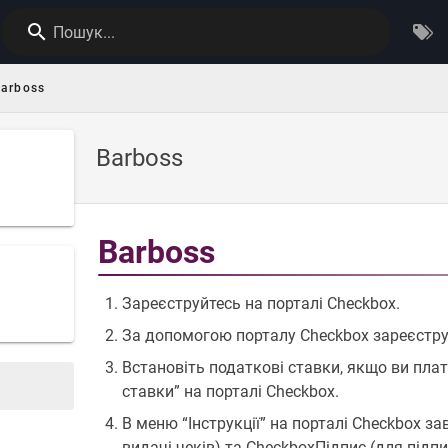
Пошук...
arboss
Barboss
Barboss
Зареєструйтесь на порталі Checkbox.
За допомогою порталу Checkbox зареєструйт
Встановіть податкові ставки, якщо ви пла
ставки” на порталі Checkbox.
В меню “Інструкції” на порталі Checkbox з
видачі чеків) та CheckboxПідпис (для підпи