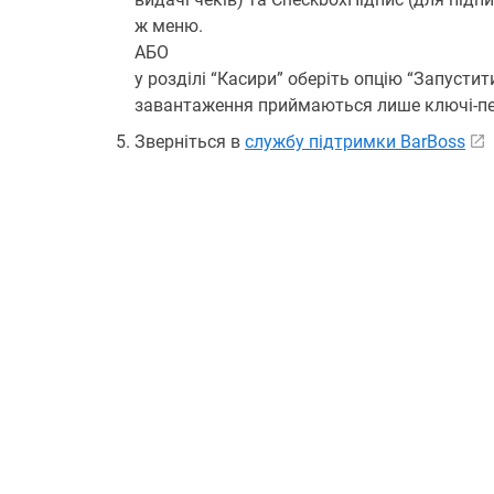
ж меню.
АБО
у розділі “Касири” оберіть опцію “Запусти
завантаження приймаються лише ключі-пе
Зверніться в
службу підтримки BarBoss