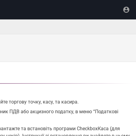
е торгову точку, касу, та касира.
тник ПДВ або акцизного податку, в меню “Податкові
авантажте та встановіть програми CheckboxКаса (для
су чеків). Інструкції зі встановлення ви знайдете в цьому