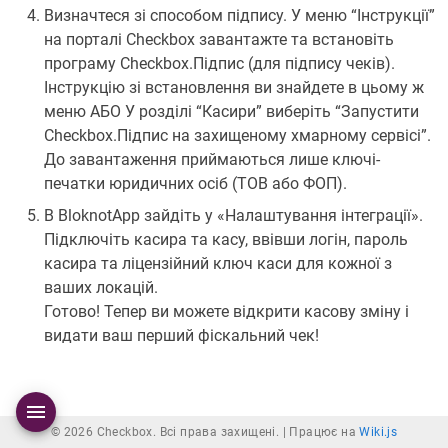
Визначтеся зі способом підпису. У меню “Інструкції”
на порталі Checkbox завантажте та встановіть
програму Checkbox.Підпис (для підпису чеків).
Інструкцію зі встановлення ви знайдете в цьому ж
меню АБО У розділі “Касири” виберіть “Запустити
Checkbox.Підпис на захищеному хмарному сервісі”.
До завантаження приймаються лише ключі-
печатки юридичних осіб (ТОВ або ФОП).
В BloknotApp зайдіть у «Налаштування інтеграції».
Підключіть касира та касу, ввівши логін, пароль
касира та ліцензійний ключ каси для кожної з
ваших локацій.
Готово! Тепер ви можете відкрити касову зміну і
видати ваш перший фіскальний чек!
© 2026 Checkbox. Всі права захищені. |
Працює на
Wiki.js