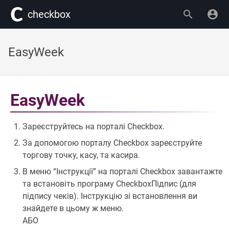
сheckbox
EasyWeek
EasyWeek
Зареєструйтесь на порталі Checkbox.
За допомогою порталу Checkbox зареєструйте
торгову точку, касу, та касира.
В меню “Інструкції” на порталі Checkbox завантажте
та встановіть програму CheckboxПідпис (для
підпису чеків). Інструкцію зі встановлення ви
знайдете в цьому ж меню.
АБО