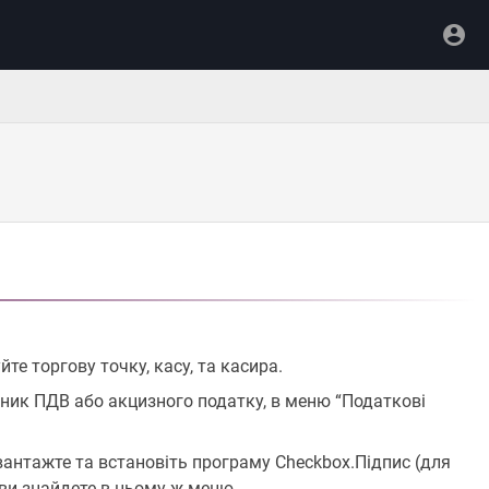
е торгову точку, касу, та касира.
тник ПДВ або акцизного податку, в меню “Податкові
авантажте та встановіть програму Checkbox.Підпис (для
я ви знайдете в цьому ж меню.