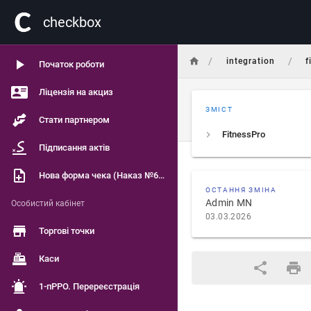
сheckbox
/
/
integration
f
Початок роботи
Ліцензія на акциз
ЗМІСТ
Стати партнером
FitnessPro
Підписання актів
Нова форма чека (Наказ №601)
ОСТАННЯ ЗМІНА
Admin MN
Особистий кабінет
03.03.2026
Торгові точки
Каси
1-пРРО. Перереєстрація