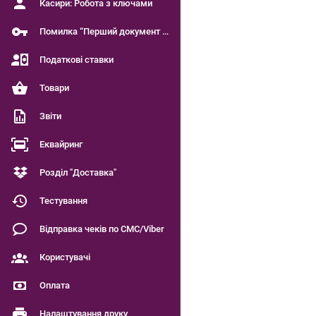
Касири: Робота з ключами
Помилка “Перший документ є чинним”
Податкові ставки
Товари
Звіти
Еквайринг
Розділ "Доставка"
Тестування
Відправка чеків по СМС/Viber
Користувачі
Оплата
Налаштування друку