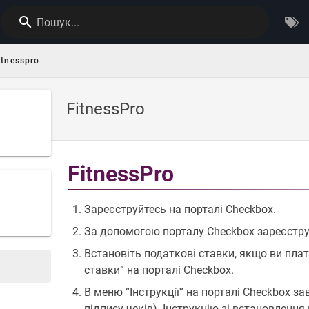
Пошук...
itnesspro
FitnessPro
FitnessPro
Зареєструйтесь на порталі Checkbox.
За допомогою порталу Checkbox зареєструйт
Встановіть податкові ставки, якщо ви пла
ставки” на порталі Checkbox.
В меню “Інструкції” на порталі Checkbox з
підпису чеків). Інструкцію зі встановленн