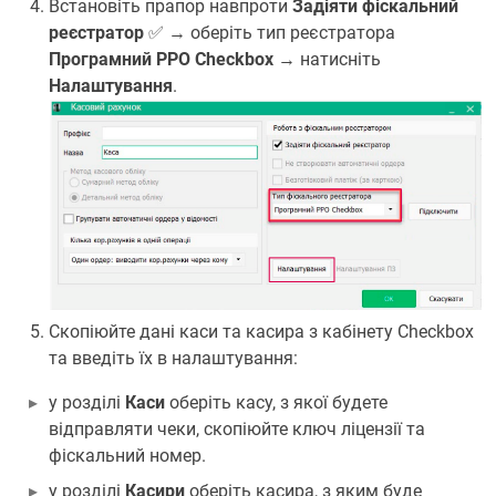
Встановіть прапор навпроти
Задіяти фіскальний
реєстратор
✅ → оберіть тип реєстратора
Програмний РРО Checkbox
→ натисніть
Налаштування
.
Скопіюйте дані каси та касира з кабінету Checkbox
та введіть їх в налаштування:
у розділі
Каси
оберіть касу, з якої будете
відправляти чеки, скопіюйте ключ ліцензії та
фіскальний номер.
у розділі
Касири
оберіть касира, з яким буде