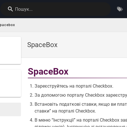
Пошук...
pacebox
SpaceBox
SpaceBox
Зареєструйтесь на порталі Checkbox.
За допомогою порталу Checkbox зареєструйт
Встановіть податкові ставки, якщо ви пла
ставки” на порталі Checkbox.
В меню “Інструкції” на порталі Checkbox з
підпису чеків). Інструкцію зі встановленн