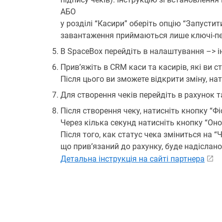
АБО
у розділі “Касири” оберіть опцію “Запусти
завантаження приймаються лише ключі-пе
В SpaceBox перейдіть в налаштування –> ін
Прив’яжіть в CRM каси та касирів, які ви с
Після цього ви зможете відкрити зміну, на
Для створення чеків перейдіть в рахунок та 
Після створення чеку, натисніть кнопку “Фі
Через кілька секунд натисніть кнопку “Он
Після того, как статус чека зміниться на “
що прив’язаний до рахунку, буде надіслано
Детальна інструкція на сайті партнера