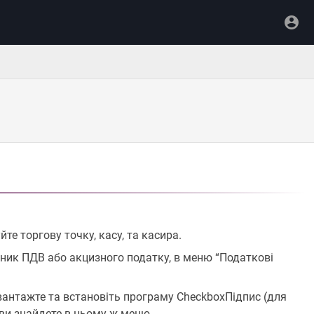
е торгову точку, касу, та касира.
тник ПДВ або акцизного податку, в меню “Податкові
авантажте та встановіть програму CheckboxПідпис (для
я ви знайдете в цьому ж меню.