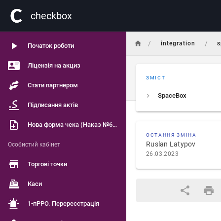
сheckbox
/
/
integration
s
Початок роботи
Ліцензія на акциз
ЗМІСТ
Стати партнером
SpaceBox
Підписання актів
Нова форма чека (Наказ №601)
ОСТАННЯ ЗМІНА
Ruslan Latypov
Особистий кабінет
26.03.2023
Торгові точки
Каси
1-пРРО. Перереєстрація