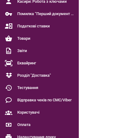
Касири: Робота з ключами
Помилка “Перший документ є чинним”
Податкові ставки
Товари
Звіти
Еквайринг
Розділ "Доставка"
Тестування
Відправка чеків по СМС/Viber
Користувачі
Оплата
Налаштування друку