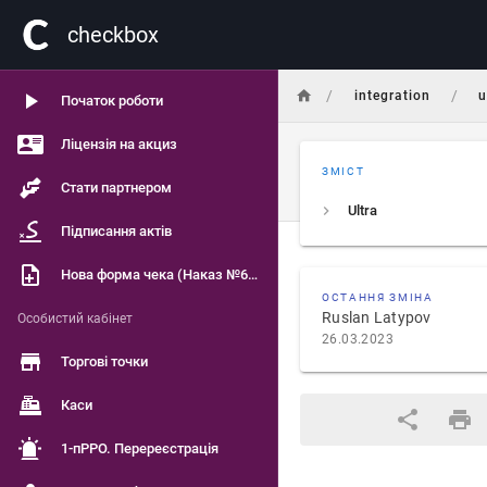
сheckbox
/
/
integration
u
Початок роботи
Ліцензія на акциз
ЗМІСТ
Стати партнером
Ultra
Підписання актів
Нова форма чека (Наказ №601)
ОСТАННЯ ЗМІНА
Ruslan Latypov
Особистий кабінет
26.03.2023
Торгові точки
Каси
1-пРРО. Перереєстрація