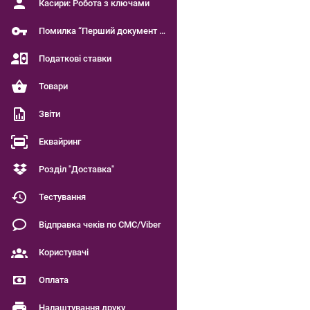
Касири: Робота з ключами
Помилка “Перший документ є чинним”
Податкові ставки
Товари
Звіти
Еквайринг
Розділ "Доставка"
Тестування
Відправка чеків по СМС/Viber
Користувачі
Оплата
Налаштування друку