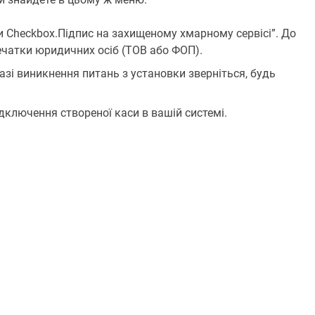
ти Checkbox.Підпис на захищеному хмарному сервісі”. До
чатки юридичних осіб (ТОВ або ФОП).
разі виникнення питань з установки зверніться, будь
ідключення створеної каси в вашій системі.