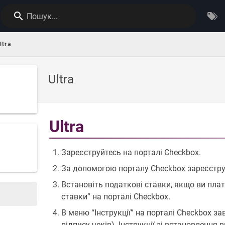
Пошук...
ltra
Ultra
Ultra
Зареєструйтесь на порталі Checkbox.
За допомогою порталу Checkbox зареєструйт
Встановіть податкові ставки, якщо ви пла
ставки” на порталі Checkbox.
В меню “Інструкції” на порталі Checkbox з
підпису чеків). Інструкції зі встановлення