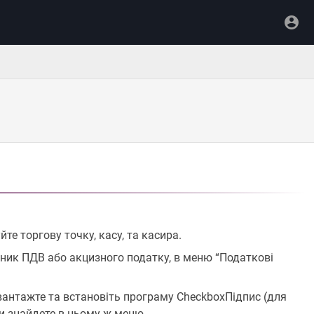
е торгову точку, касу, та касира.
тник ПДВ або акцизного податку, в меню “Податкові
авантажте та встановіть програму CheckboxПідпис (для
 ви знайдете в цьому ж меню.