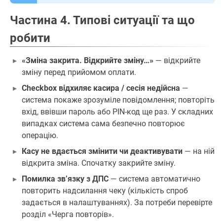
Частина 4. Типові ситуації та що
робити
«Зміна закрита. Відкрийте зміну…»
— відкрийте
зміну перед прийомом оплати.
Checkbox відхиляє касира / сесія недійсна
—
система покаже зрозуміле повідомлення; повторіть
вхід, ввівши пароль або PIN-код ще раз. У складних
випадках система сама безпечно повторює
операцію.
Касу не вдається змінити чи деактивувати
— на ній
відкрита зміна. Спочатку закрийте зміну.
Помилка зв’язку з ДПС
— система автоматично
повторить надсилання чеку (кількість спроб
задається в налаштуваннях). За потреби перевірте
розділ «Черга повторів».