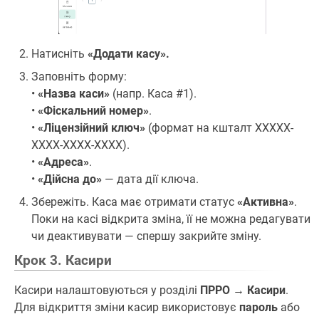
Натисніть
«Додати касу».
Заповніть форму:
•
«Назва каси»
(напр. Каса #1).
•
«Фіскальний номер»
.
•
«Ліцензійний ключ»
(формат на кшталт XXXXX-
XXXX-XXXX-XXXX).
•
«Адреса»
.
•
«Дійсна до»
— дата дії ключа.
Збережіть. Каса має отримати статус
«Активна»
.
Поки на касі відкрита зміна, її не можна редагувати
чи деактивувати — спершу закрийте зміну.
Крок 3. Касири
Касири налаштовуються у розділі
ПРРО → Касири
.
Для відкриття зміни касир використовує
пароль
або