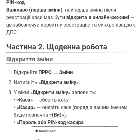
PIN-код
.
Важливо (перша зміна)
: найперша зміна після
реєстрації каси має бути
відкрита в онлайн-режимі
—
це забезпечує коректну реєстрацію та синхронізацію з
ДПС.
Частина 2. Щоденна робота
Відкриття зміни
Відкрийте
ПРРО → Зміни
.
Натисніть
«Відкрити зміну»
.
У вікні
«Відкрити зміну»
заповніть:
•
«Каса»
— оберіть касу.
•
«Касир»
— оберіть себе (поряд з вашим іменем
буде позначка
«(Ви)»
).
•
«Пароль або PIN-код касира