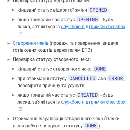
Перевірка статусу відкриття зміни:
OPENED
кінцевий статус відкритої зміни
OPENING
якщо тривалий час статус
- будь
ласка, зв'яжіться із
службою підтримки checkbox
Створення чеків
(продаж та повернення, видача
готівкових коштів держателям ЕПЗ)
Перевірка статусу створеного чека:
DONE
кінцевий статус створенного чека
CANCELLED
ERROR
при отриманні статусу
або
,
перевірити причину та усунути
CREATED
якщо тривалий час статус
- будь
ласка, зв'яжіться із
службою підтримки checkbox
Отримання візуалізації створенного чека (тільки
DONE
після набуття кінцевого статусу
)