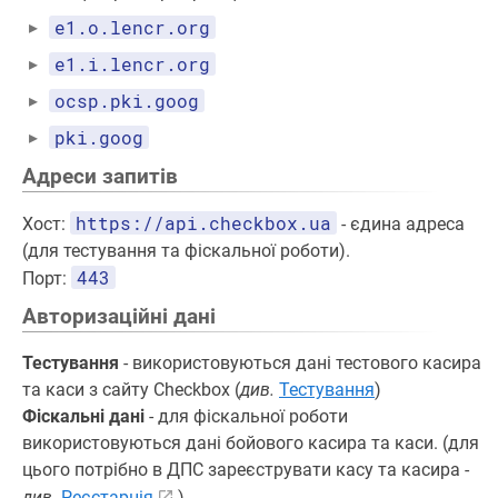
e1.o.lencr.org
e1.i.lencr.org
ocsp.pki.goog
pki.goog
Адреси запитів
https://api.checkbox.ua
Хост:
- єдина адреса
(для тестування та фіскальної роботи).
443
Порт:
Авторизаційні дані
Тестування
- використовуються дані тестового касира
та каси з сайту Checkbox (
див.
Тестування
)
Фіскальні дані
- для фіскальної роботи
використовуються дані бойового касира та каси. (для
цього потрібно в ДПС зареєструвати касу та касира -
див
.
Реєстарція
)