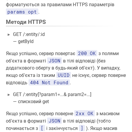
форматуються за правилами HTTPS параметрів
params opt
.
Методи HTTPS
GET /:entity/:id
— getById
200 ОК
Якщо успішно, сервер повертає
з полями
JSON
об'єкта в форматі
в тілі відповіді (без
додаткового оберту в будь-який об'єкт). У випадку,
UUID
якщо об'єкта із таким
не існує, сервер поверне
404 Not Found
відповідь
.
GET /:entity[?param1=...& param2=...]
— списковий get
2хх ОК
Якщо успішно, сервер поверне
з масивом
JSON
об'єкта в форматі
в тілі відповіді (тобто
[
]
починається з
і закінчується
). Якщо масив