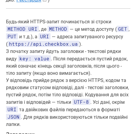
Будь-який HTTPS-запит починається зі строки
METHOD URI
METHOD
GET
, де
— це метод доступу (
,
PUT
URI
и т.д.), а
— адреса запитуваного ресурсу
https://api.checkbox.ua
(
).
З початку запиту йдуть заголовки - текстові рядки
key: value
виду
. Після передається пустий рядок,
який означає кінець секції заголовків, після цього -
тіло запиту (якщо воно вимагається).
У відповідь прийде рядок з версією HTTPS, кодом та
рядковим статусом відповіді, далі - тестові заголовки,
пустий рядок, потім тіло відповіді. Кодування для всіх
UTF-8
запитів і відповідей — тільки
. Усі дані, окрім
URI
та двійкових файлів передаються в форматі
JSON
. Для рядків використовуються тільки подвійні
лапки.