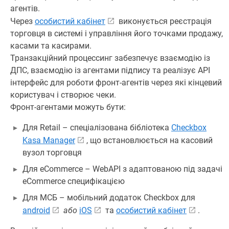
агентів.
Через
особистий кабінет
виконується реєстрація
торговця в системі і управління його точками продажу,
касами та касирами.
Транзакційний процессинг забезпечує взаємодію із
ДПС, взаємодію із агентами підпису та реалізує API
інтерфейс для роботи фронт-агентів через які кінцевий
користувач і створює чеки.
Фронт-агентами можуть бути:
Для Retail – спеціалізована бібліотека
Checkbox
Kasa Manager
, що встановлюється на касовий
вузол торговця
Для eCommerce – WebAPI з адаптованою під задачі
eCommerce специфікацією
Для МСБ – мобільний додаток Checkbox для
android
або
iOS
та
особистий кабінет
.