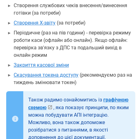
Створення службових чеків внесення/винесення
готівки (за потреби)
Створення Х-звіту
(за потреби)
Періодичне (раз на пів години) - перевірка режиму
роботи каси (офлайн або онлайн). Якщо офлайн:
перевірка зв'язку з ДПС та подальший вихід в
онлайн режим
Закриття касової зміни
Скасування токена доступу
(рекомендуємо раз на
тиждень змінювати токен)
Також радимо ознайомитись із
графічною
схемою
, яка показує принципи, по яким
можна побудувати АПІ інтеграцію.
Можливо, вона також допоможе
розібратися з питаннями, в якості
доповнення до цієї документації.