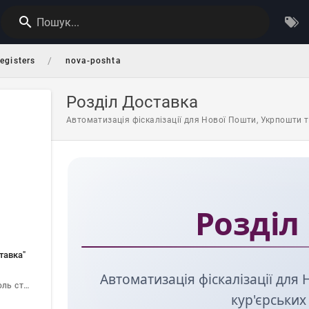
Пошук...
/
egisters
nova-poshta
Розділ Доставка
Автоматизація фіскалізації для Нової Пошти, Укрпошти т
Розділ
ставка"
Автоматизація фіскалізації дл
Важливо: Контроль статусу відправлень
кур'єрських