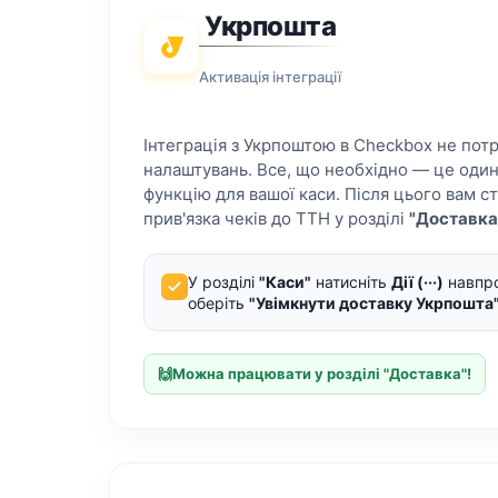
Укрпошта
Активація інтеграції
Інтеграція з Укрпоштою в Checkbox не пот
налаштувань. Все, що необхідно — це один
функцію для вашої каси. Після цього вам с
прив'язка чеків до ТТН у розділі
"Доставка
У розділі
"Каси"
натисніть
Дії (···)
навпро
оберіть
"Увімкнути доставку Укрпошта
🙌
Можна працювати у розділі "Доставка"!