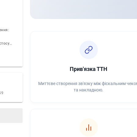
ення:
У мобільному застосунку
Прив'язка ТТН
Миттєве створення зв'язку між фіскальним чеко
та накладною.
59