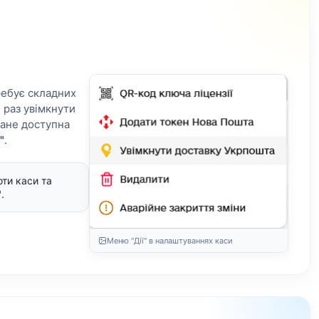
ребує складних
 раз увімкнути
тане доступна
"
.
ти каси та
"
.
Меню "Дії" в налаштуваннях каси