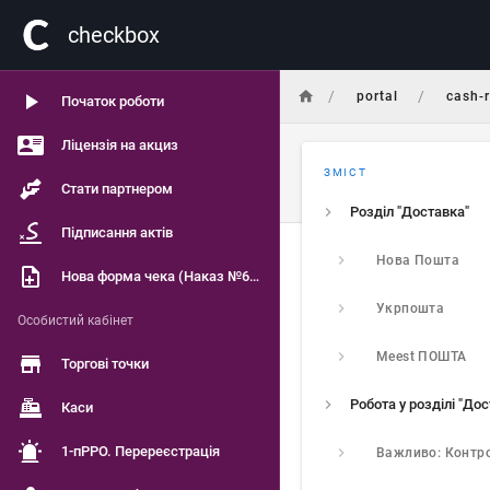
сheckbox
/
/
portal
cash-r
Початок роботи
Ліцензія на акциз
ЗМІСТ
Стати партнером
Розділ "Доставка"
Підписання актів
Нова Пошта
Нова форма чека (Наказ №601)
Укрпошта
Особистий кабінет
Meest ПОШТА
Торгові точки
Робота у розділі "До
Каси
1-пРРО. Перереєстрація