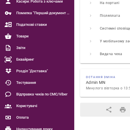
Касири: Робота з ключами
На порталі
Помилка “Перший документ є чинним”
Післяплата
Податкові ставки
Системні сповіщ
Товари
Звіти
Видача чека
Еквайринг
Розділ "Доставка"
ОСТАННЯ ЗМІНА
Admin MN
Тестування
Минулого вівторка о 13:
Відправка чеків по СМС/Viber
Користувачі
Оплата
Налаштування друку