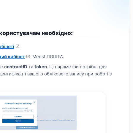
 користувачам необхідно:
бінеті
.
тий кабінет
Meest ПОШТА.
те
contractID
та
token
. Ці параметри потрібні для
дентифікації вашого облікового запису при роботі з