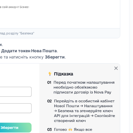
ад розділу "Безпека"
и
.
→
Додати токен Нова Пошта
.
е та натисніть кнопку
Зберегти
.