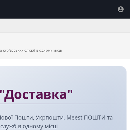
а кур'єрських служб в одному місці
 "Доставка"
я Нової Пошти, Укрпошти, Meest ПОШТИ та
 служб в одному місці