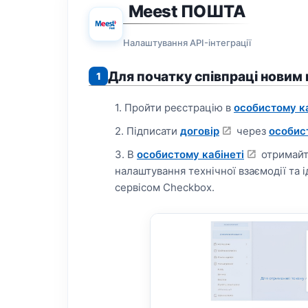
Meest ПОШТА
Налаштування API-інтеграції
Для початку співпраці новим
1
1. Пройти реєстрацію в
особистому ка
2. Підписати
договір
через
особис
3. В
особистому кабінеті
отримай
налаштування технічної взаємодії та і
сервісом Checkbox.