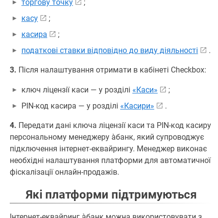
торгову точку
;
касу
;
касира
;
податкові ставки відповідно до виду діяльності
.
3.
Після налаштування отримати в кабінеті Checkbox:
ключ ліцензії каси — у розділі
«Каси»
;
PIN-код касира — у розділі
«Касири»
.
4.
Передати дані ключа ліцензії каси та PIN-код касиру
персональному менеджеру àбанк, який супроводжує
підключення інтернет-еквайрингу. Менеджер виконає
необхідні налаштування платформи для автоматичної
фіскалізації онлайн-продажів.
Які платформи підтримуються
Інтернет-еквайринг àбанк можна використовувати з