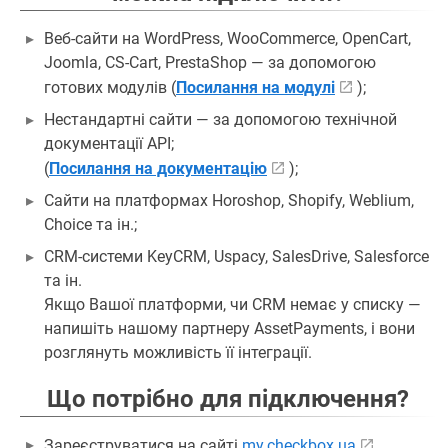
Веб-сайти на WordPress, WooCommerce, OpenCart,
Joomla, CS-Cart, PrestaShop — за допомогою
готових модулів (
Посилання на модулі
);
Нестандартні сайти — за допомогою технічной
документації API;
(
Посилання на документацію
);
Сайти на платформах Horoshop, Shopify, Weblium,
Choice та ін.;
CRM-системи KeyCRM, Uspacy, SalesDrive, Salesforce
та ін.
Якщо Вашої платформи, чи CRM немає у списку —
напишіть нашому партнеру AssetPayments, і вони
розглянуть можливість її інтеграції.
Що потрібно для підключення?
Зареєструватися на сайті
my.checkbox.ua