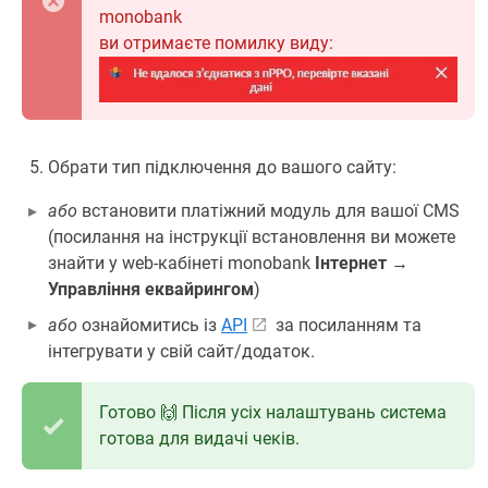
monobank
ви отримаєте помилку виду:
Обрати тип підключення до вашого сайту:
або
встановити платіжний модуль для вашої CMS
(посилання на інструкції встановлення ви можете
знайти у web-кабінеті monobank
Інтернет
→
Управління еквайрингом
)
або
ознайомитись із
API
за посиланням та
інтегрувати у свій сайт/додаток.
Готово 🙌 Після усіх налаштувань система
готова для видачі чеків.