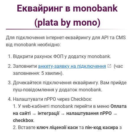
Еквайринг в monobank
(plata by mono)
Для підключення інтернет-еквайрингу для API та CMS
від monobank необхідно:
Відкрити рахунок ФОП у додатку monobank.
Заповнити
анкету-заявку на підключення
(час
заповнення: 5 хвилин).
Дочекайтеся підключення еквайрингу. Вам прийде
пуш-повідомлення у додаток monobank.
Налаштувати пРРО через Checkbox:
1. У web-кабінеті monobank перейти в меню
Оплата
на сайті
→
інтеграції
→
налаштування пРРО
→
checkbox
.
2. Вставте
ключ ліцензії каси
та
пін-код касира
з