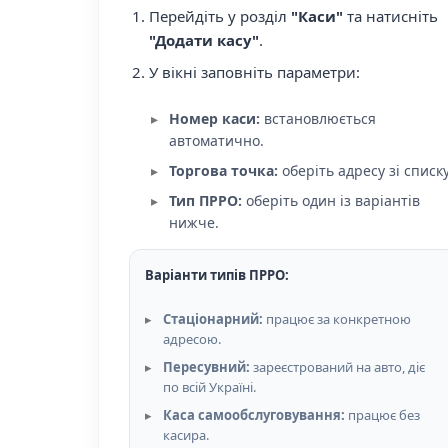
Перейдіть у розділ
"Каси"
та натисніть
"Додати касу"
.
У вікні заповніть параметри:
Номер каси:
встановлюється
автоматично.
Торгова точка:
оберіть адресу зі списку
Тип ПРРО:
оберіть один із варіантів
нижче.
Варіанти типів ПРРО:
Стаціонарний:
працює за конкретною
адресою.
Пересувний:
зареєстрований на авто, діє
по всій Україні.
Каса самообслуговування:
працює без
касира.