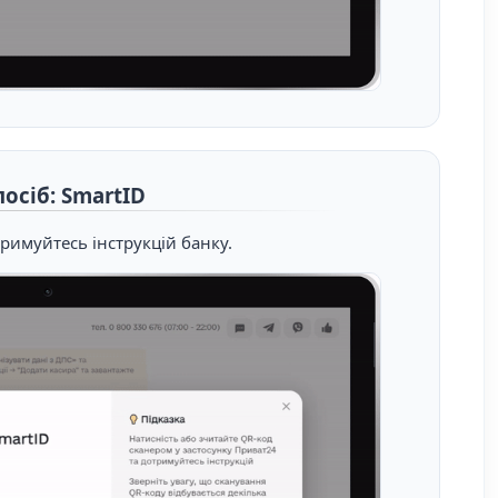
посіб: SmartID
римуйтесь інструкцій банку.