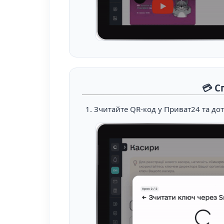
💳 С
Зчитайте QR-код у Приват24 та дот