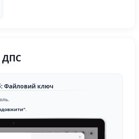
о ДПС
іб: Файловий ключ
оль.
одовжити"
.