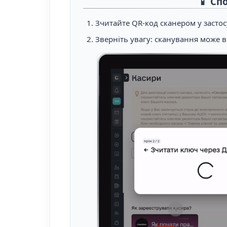
📱 Спо
Зчитайте QR-код сканером у застос
Зверніть увагу: сканування може ві