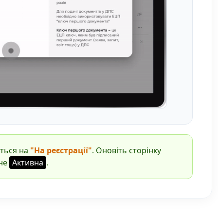
иться на
"На реєстрації"
. Оновіть сторінку
ане
Активна
.