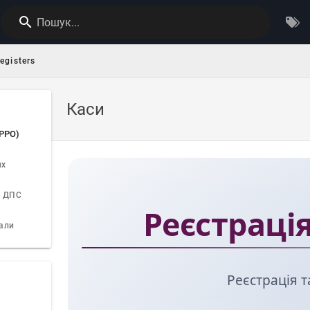
Пошук...
egisters
Каси
ПРРО)
их
о ДПС
Реєстрація
іали
Реєстрація 