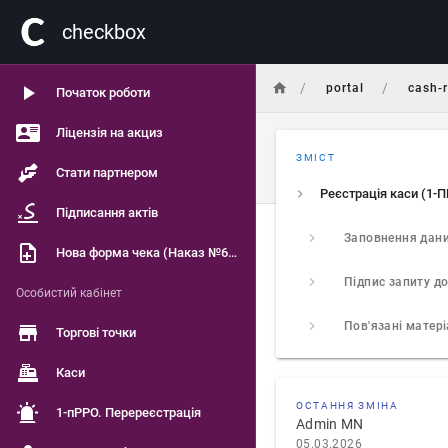
сheckbox
/
/
portal
cash-r
Початок роботи
Ліцензія на акциз
ЗМІСТ
Стати партнером
Реєстрація каси (1-
Підписання актів
Заповнення дан
Нова форма чека (Наказ №601)
Підпис запиту д
Особистий кабінет
Пов'язані матер
Торгові точки
Каси
ОСТАННЯ ЗМІНА
1-пРРО. Перереєстрація
Admin MN
05.03.2026