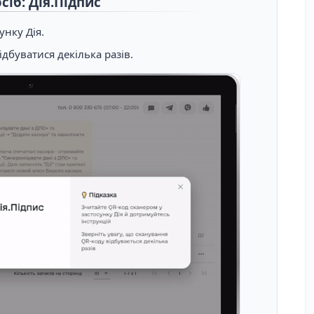
сіб: Дія.Підпис
унку Дія.
дбуватися декілька разів.