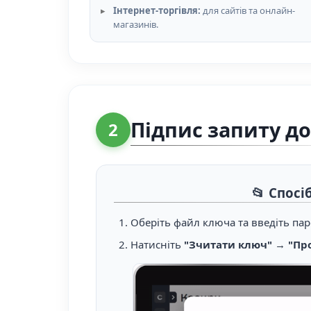
Інтернет-торгівля:
для сайтів та онлайн-
магазинів.
Підпис запиту д
2
📂 Спос
Оберіть файл ключа та введіть пар
Натисніть
"Зчитати ключ"
→
"Пр