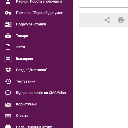
Касири: Робота з ключами
Помилка “Перший документ є чинним”
Податкові ставки
Товари
Звіти
Еквайринг
Розділ "Доставка"
Тестування
Відправка чеків по СМС/Viber
Користувачі
Оплата
Налаштування друку