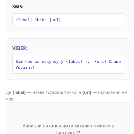
SMS:
{label} Chek: {url}
VIBER:
Ваш чек за покупку у {label} тут {url} Слава
Україні!
Де
{label}
— назва торгової точки, а
{url}
— посилання на
чек.
Виникли питання чи помітили помилку в
інструкції?