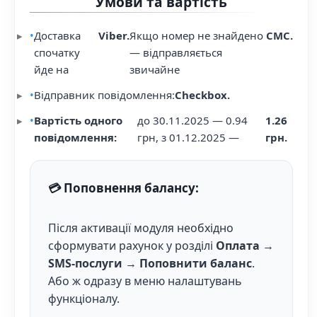
Умови та вартість
•
Доставка
Viber.
Якщо номер не знайдено
СМС.
спочатку
— відправляється
йде на
звичайне
•
Відправник повідомлення:
Checkbox.
•
Вартість одного
до 30.11.2025 — 0.94
1.26
повідомлення:
грн, з 01.12.2025 —
грн.
💳 Поповнення балансу:
Після активації модуля необхідно
сформувати рахунок у розділі
Оплата
→
SMS-послуги
→
Поповнити баланс
.
Або ж одразу в меню налаштувань
функціоналу.