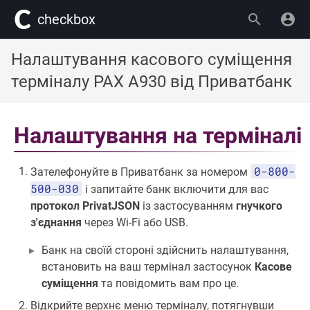
сheckbox
Налаштування касового суміщення
терміналу PAX A930 від Приватбанк
Налаштування на терміналі
0-800-
Зателефонуйте в Приватбанк за номером
500-030
і запитайте банк включити для вас
протокол PrivatJSON
із застосуванням
гнучкого
з'єднання
через Wi-Fi або USB.
Банк на своїй стороні здійснить налаштування,
встановить на ваш термінал застосунок
Касове
суміщення
та повідомить вам про це.
Відкрийте верхнє меню терміналу, потягнувши