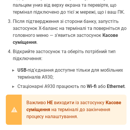
пальцем униз від верху екрана та перевірте, що
термінал підключено до тієї ж мережі, що і ваш ПК.
Після підтвердження зі сторони банку, запустіть
застосунок X-баланс на терміналі та поверніться до
головного меню — з'явиться застосунок
Касове
суміщення
.
Відкрийте застосунок та оберіть потрібний тип
підключення:
USB
-під'єднання доступне тільки для мобільних
терміналів А930;
Стаціонарні А930 працюють по
Wi-fi
або
Ethernet
.
Важливо
НЕ
виходити із застосунку
Касове
суміщення
на терміналі до закінчення
процесу налаштування.