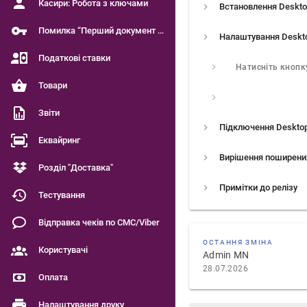
Касири: Робота з ключами
Помилка “Перший документ є чинним”
Податкові ставки
Товари
Звіти
Еквайринг
Розділ "Доставка"
Примітки до релізу
Тестування
Відправка чеків по СМС/Viber
ОСТАННЯ ЗМІНА
Користувачі
Admin MN
28.07.2026
Оплата
Налаштування друку