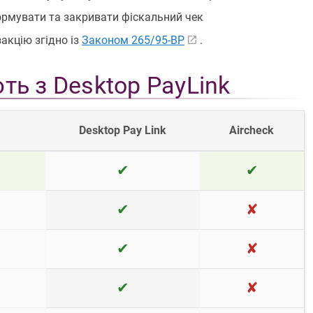
рмувати та закривати фіскальний чек
акцію згідно із
Законом 265/95-ВР
.
ють з Desktop PayLink
Desktop Pay Link
Aircheck
✔
✔
✔
✘
✔
✘
✔
✘