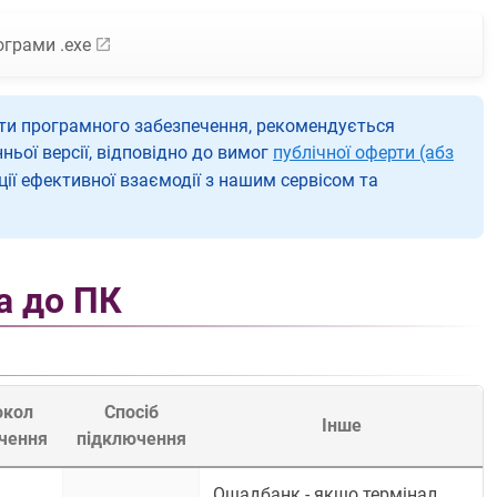
ограми .exe
ти програмного забезпечення, рекомендується
ьої версії, відповідно до вимог
публічної оферти (абз
ції ефективної взаємодії з нашим сервісом та
а до ПК
окол
Спосіб
Інше
чення
підключення
Ощадбанк - якщо термінал