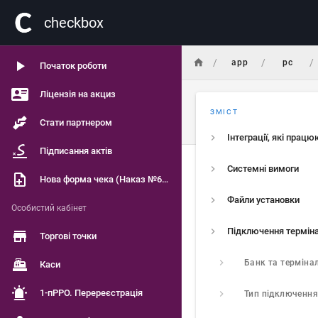
сheckbox
/
/
/
app
pc
Початок роботи
Ліцензія на акциз
ЗМІСТ
Стати партнером
Підписання актів
Системні вимоги
Нова форма чека (Наказ №601)
Файли установки
Особистий кабінет
Торгові точки
Банк та терміна
Каси
1-пРРО. Перереєстрація