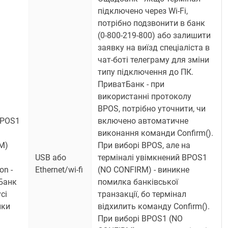
підключено через Wi-Fi,
потрібно подзвонити в банк
(0-800-219-800) або залишити
заявку на виїзд спеціаліста в
чат-боті телеграму для зміни
типу підключення до ПК.
ПриватБанк - при
використанні протоколу
BPOS, потрібно уточнити, чи
BPOS1
включено автоматичне
виконання команди Confirm().
M)
При виборі BPOS, але на
USB або
терміналі увімкнений BPOS1
on -
Ethernet/wi-fi
(NO CONFIRM) - виникне
Банк
помилка банківської
сі
транзакції, бо термінал
нки
відхилить команду Confirm().
При виборі BPOS1 (NO