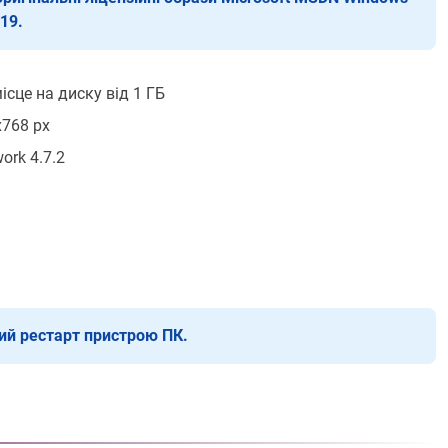
019.
ісце на диску від 1 ГБ
х768 px
rk 4.7.2
й рестарт пристрою ПК.