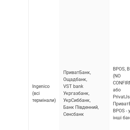
BPOS, 
ПриватБанк,
(NO
Ощадбанк,
CONFIR
Ingenico
VST bank
або
(всі
Укргазбанк,
PrivatJs
термінали)
УкрСиббанк,
Приват
Банк Південний,
BPOS - у
Сенсбанк
інші ба