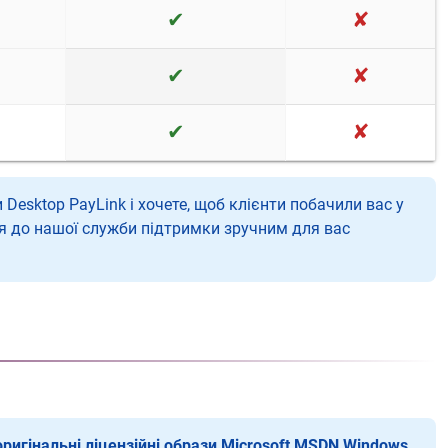
✔
✘
✔
✘
✔
✘
 Desktop PayLink і хочете, щоб клієнти побачили вас у
ся до нашої служби підтримки зручним для вас
игінальні ліцензійні образи Microsoft MSDN Windows