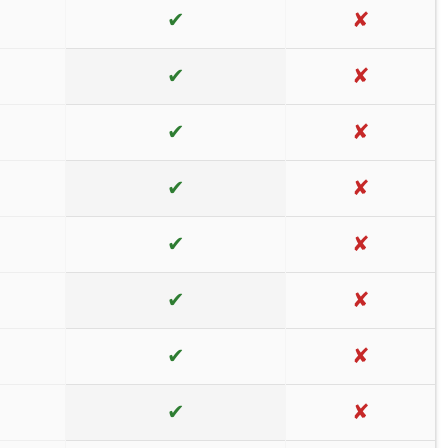
✔
✘
✔
✘
✔
✘
✔
✘
✔
✘
✔
✘
✔
✘
✔
✘