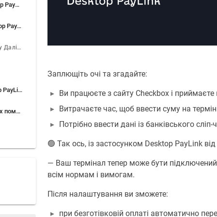
Встановлення Desktop PayLink
Налаштування Desktop PayLink
Натисніть кнопку Далі →.
Заплющіть очі та згадайте:
Підключення Desktop PayLink до сайту Checkbox
Ви працюєте з сайту Checkbox і приймаєте 
Витрачаєте час, щоб ввести суму на термін
Вирішення поширених помилок
Потрібно ввести дані із банківського сліп-ч
🟢 Так ось, із застосунком Desktop PayLink від
— Ваш термінал тепер може бути підключений д
всім нормам і вимогам.
Після налаштування ви зможете:
при безготівковій оплаті автоматично пер