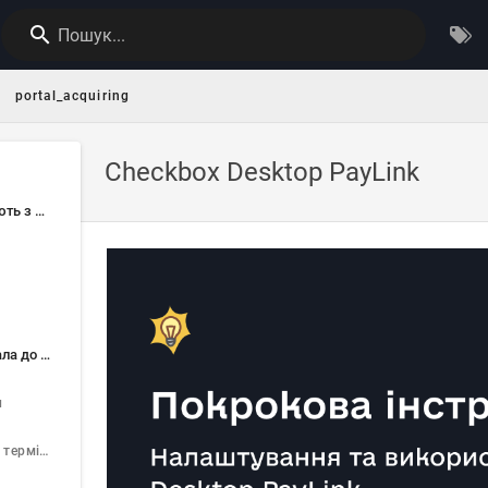
Пошук...
portal_acquiring
Checkbox Desktop PayLink
Інтеграції, які працюють з Desktop PayLink
Підключення термінала до ПК
л
Тип підключення термінала до ПК