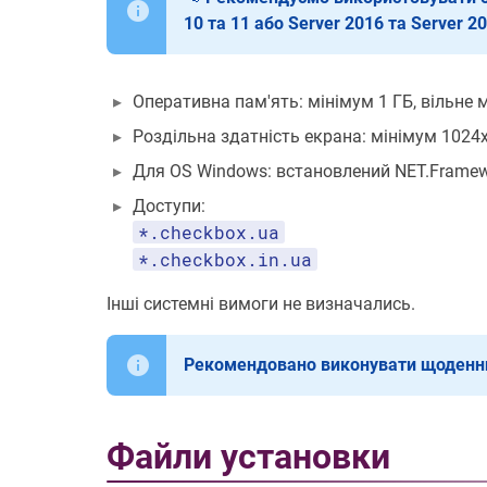
10 та 11 або Server 2016 та Server 2
Оперативна пам'ять: мінімум 1 ГБ, вільне м
Роздільна здатність екрана: мінімум 1024
Для OS Windows: встановлений NET.Framewo
Доступи:
*.checkbox.ua
*.checkbox.in.ua
Інші системні вимоги не визначались.
Рекомендовано виконувати щоденни
Файли установки