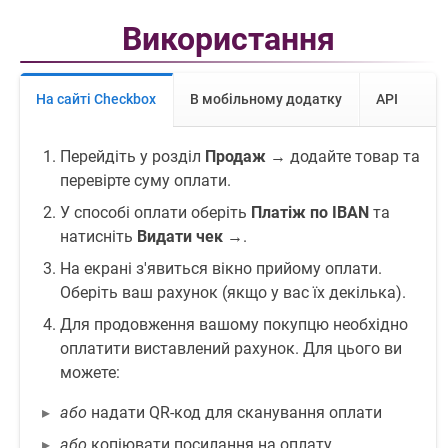
Використання
На сайті Checkbox
В мобільному додатку
API
Перейдіть у розділ
Продаж
→ додайте товар та
перевірте суму оплати.
У способі оплати оберіть
Платіж по IBAN
та
натисніть
Видати чек →
.
На екрані з'явиться вікно прийому оплати.
Оберіть ваш рахунок (якщо у вас їх декілька).
Для продовження вашому покупцю необхідно
оплатити виставлений рахунок. Для цього ви
можете:
або
надати QR-код для сканування оплати
або
копіювати посилання на оплату